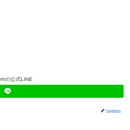
temの公式LINE
rsystem